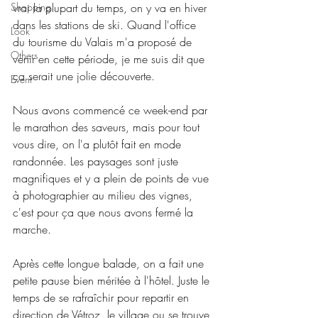
Shopping
vrai la plupart du temps, on y va en hiver 
dans les stations de ski. Quand l'office 
Look
du tourisme du Valais m'a proposé de 
Others
venir en cette période, je me suis dit que 
ça serait une jolie découverte. 
Event
Nous avons commencé ce week-end par 
le marathon des saveurs, mais pour tout 
vous dire, on l'a plutôt fait en mode 
randonnée. Les paysages sont juste 
magnifiques et y a plein de points de vue 
à photographier 
au milieu des vignes,
c'est pour ça que nous avons fermé la 
marche.
Après cette longue balade, on a fait une 
petite pause bien méritée à l'hôtel. Juste le 
temps de se rafraîchir pour repartir en 
direction de Vétroz, le village ou se trouve 