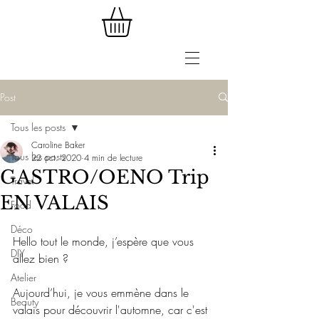
Post
Tous les posts
Caroline Baker
Tous les posts
22 oct. 2020
4 min de lecture
GASTRO/OENO Trip
Travel
EN VALAIS
Food
Déco
Hello tout le monde, j’espère que vous 
DIY
allez bien ?
Atelier
Aujourd’hui, je vous emmène dans le 
Beauty
valais pour découvrir l'automne, car c'est 