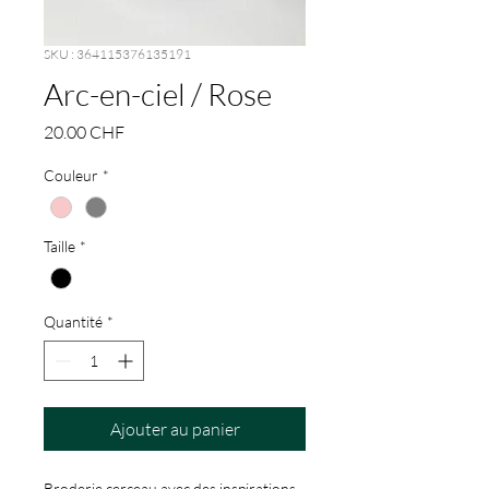
SKU : 364115376135191
Arc-en-ciel / Rose
Prix
20.00 CHF
Couleur
*
Taille
*
Quantité
*
Ajouter au panier
Broderie cerceau avec des inspirations 