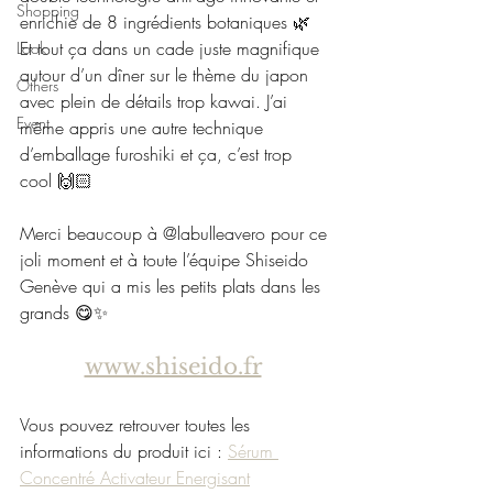
Shopping
enrichie de 8 ingrédients botaniques 🌿 
Et tout ça dans un cade juste magnifique 
Look
autour d’un dîner sur le thème du japon 
Others
avec plein de détails trop kawai. J’ai 
Event
même appris une autre technique 
d’emballage furoshiki et ça, c’est trop 
cool 🙌🏻
Merci beaucoup à @labulleavero pour ce 
joli moment et à toute l’équipe Shiseido 
Genève qui a mis les petits plats dans les 
grands 😋✨
www.shiseido.fr
Vous pouvez retrouver toutes les 
informations du produit ici : 
Sérum 
Concentré Activateur Energisant