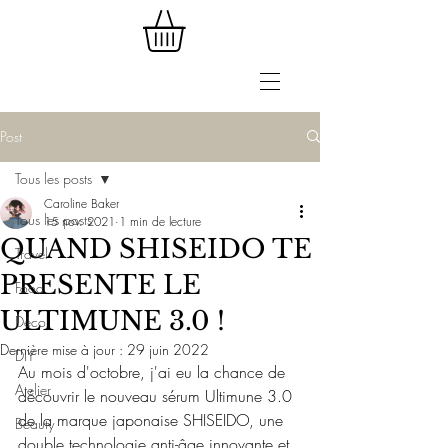
Post
Tous les posts
Caroline Baker
Tous les posts
15 nov. 2021
1 min de lecture
QUAND SHISEIDO TE
Travel
PRESENTE LE
Food
ULTIMUNE 3.0 !
Déco
Dernière mise à jour :
29 juin 2022
DIY
Au mois d'octobre, j'ai eu la chance de 
Atelier
découvrir le nouveau sérum Ultimune 3.0 
de la marque japonaise SHISEIDO, une 
Beauty
double technologie anti-âge innovante et 